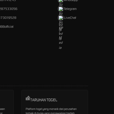
287533056
Telegram
373019528
LiveChat
88official
TARUHAN TOGEL
haan
Platform togel yang menarik dari perusahan
ame
terbaik di dunia yang menawarkan hadiah