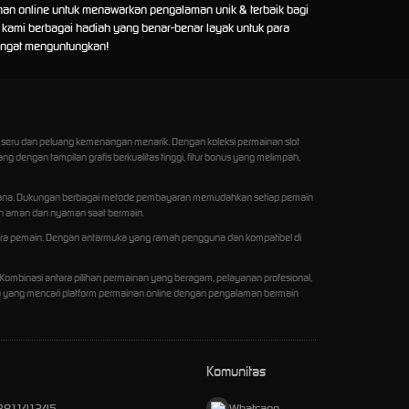
nan online untuk menawarkan pengalaman unik & terbaik bagi
kami berbagai hadiah yang benar-benar layak untuk para
angat menguntungkan!
an seru dan peluang kemenangan menarik. Dengan koleksi permainan slot
engan tampilan grafis berkualitas tinggi, fitur bonus yang melimpah,
 dana. Dukungan berbagai metode pembayaran memudahkan setiap pemain
ih aman dan nyaman saat bermain.
para pemain. Dengan antarmuka yang ramah pengguna dan kompatibel di
Kombinasi antara pilihan permainan yang beragam, pelayanan profesional,
a yang mencari platform permainan online dengan pengalaman bermain
Komunitas
381141245
Whatsapp