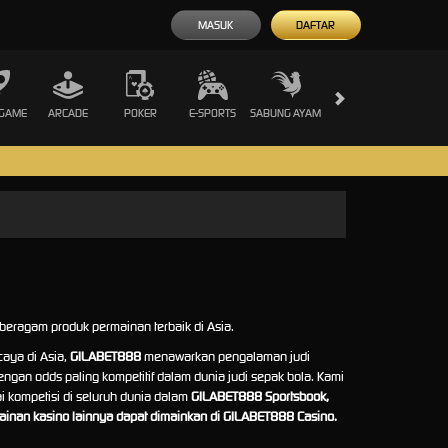
MASUK
DAFTAR
 GAME
ARCADE
POKER
E-SPORTS
SABUNG AYAM
PROMOSI
eragam produk permainan terbaik di Asia.
caya di Asia,
GILABET888
menawarkan pengalaman judi
engan odds paling kompetitif dalam dunia judi sepak bola. Kami
 kompetisi di seluruh dunia dalam
GILABET888 Sportsbook,
rmainan kasino lainnya dapat dimainkan di
GILABET888
Casino.