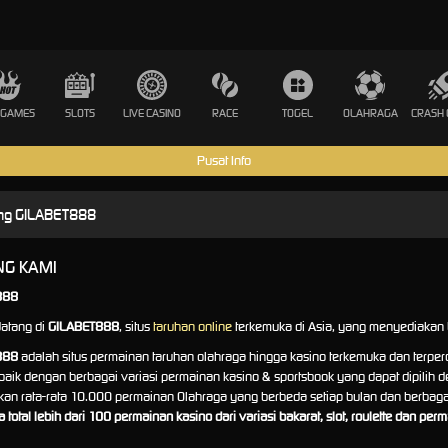
 GAMES
SLOTS
LIVE CASINO
RACE
TOGEL
OLAHRAGA
CRASH
Pusat Info
ng GILABET888
NG KAMI
888
atang di
GILABET888
, situs
taruhan online
terkemuka di Asia, yang menyediakan b
888
adalah situs permainan taruhan olahraga hingga kasino terkemuka dan terper
rbaik dengan berbagai variasi permainan kasino & sportsbook yang dapat dipilih d
n rata-rata 10.000 permainan Olahraga yang berbeda setiap bulan dan berbagai
 total lebih dari 100 permainan kasino dari variasi bakarat, slot, roulette dan pe