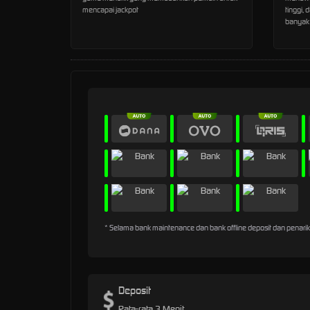
mencapai jackpot
tinggi,
banyak 
* Selama bank maintenance dan bank offline deposit dan penarik
Deposit
Rata-rata 3 Menit