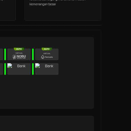
kemenangan besar