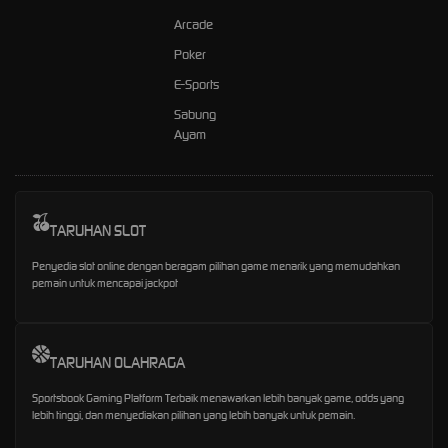
Arcade
Poker
E-Sports
Sabung
Ayam
TARUHAN SLOT
Penyedia slot online dengan beragam pilihan game menarik yang memudahkan
pemain untuk mencapai jackpot
TARUHAN OLAHRAGA
Sportsbook Gaming Platform Terbaik menawarkan lebih banyak game, odds yang
lebih tinggi, dan menyediakan pilihan yang lebih banyak untuk pemain.