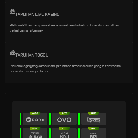
TARUHAN LIVE KASINO
Platform Pilihan bagi perusahaan-perusahaan terbaik di dunia, dengan pilihan
variasi game terbanyak
TARUHAN TOGEL
Platform togel yang menarik dari perusahan terbaik di dunia yang menawarkan
hadiah kemenangan besar