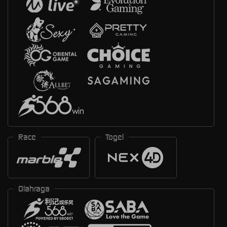
Race
Togel
Olahraga