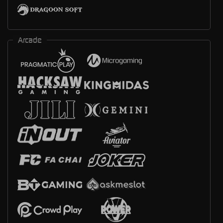
Arcade