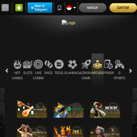
Main di
MASUK
DAFTAR
Telegram
HOT
SLOTS
LIVE
RACE
TOGEL
OLAHRAGA
CRASH
ARCADE
POKER
E-
SABUN
GAMES
CASINO
GAME
SPORTS
AYAM
i
i
i
i
i
i