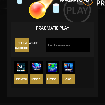
PRAGMATIC PLAY
Semua
Arcade
permainan
Chicken+
Mines+
Limbo+
Spire+