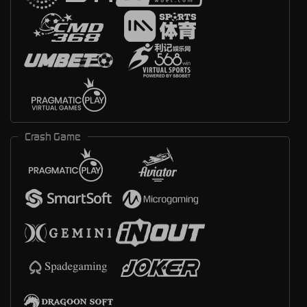
Crash Game