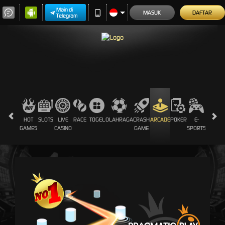
Main di
MASUK
DAFTAR
Telegram
HOT
SLOTS
LIVE
RACE
TOGEL
OLAHRAGA
CRASH
ARCADE
POKER
E-
SABUN
GAMES
CASINO
GAME
SPORTS
AYAM