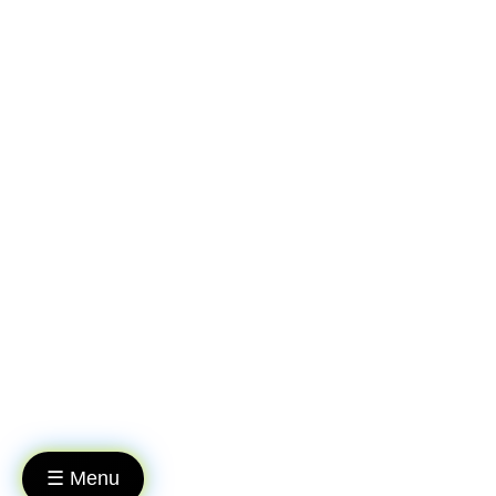
☰
Menu