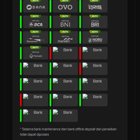
* Selama bank maintenance dan bank offline deposit dan penarikan
tidak dapat diproses