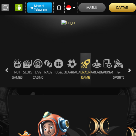
Main di
MASUK
DAFTAR
Telegram
HOT
SLOTS
LIVE
RACE
TOGEL
OLAHRAGA
CRASH
ARCADE
POKER
E-
SABUN
GAMES
CASINO
GAME
SPORTS
AYAM