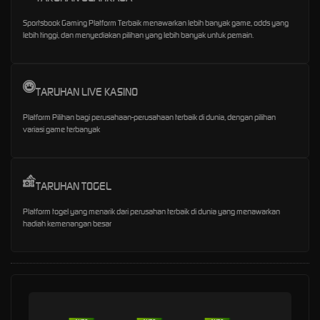
Sportsbook Gaming Platform Terbaik menawarkan lebih banyak game, odds yang
lebih tinggi, dan menyediakan pilihan yang lebih banyak untuk pemain.
TARUHAN LIVE KASINO
Platform Pilihan bagi perusahaan-perusahaan terbaik di dunia, dengan pilihan
variasi game terbanyak
TARUHAN TOGEL
Platform togel yang menarik dari perusahan terbaik di dunia yang menawarkan
hadiah kemenangan besar