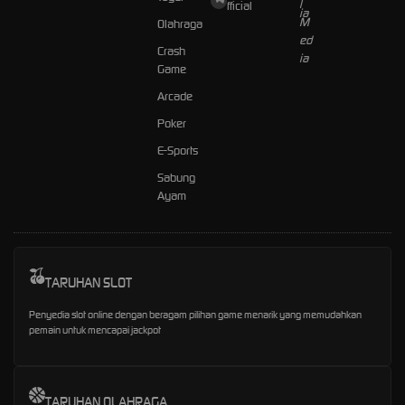
fficial
Olahraga
Crash
Game
Arcade
Poker
E-Sports
Sabung
Ayam
TARUHAN SLOT
Penyedia slot online dengan beragam pilihan game menarik yang memudahkan
pemain untuk mencapai jackpot
TARUHAN OLAHRAGA