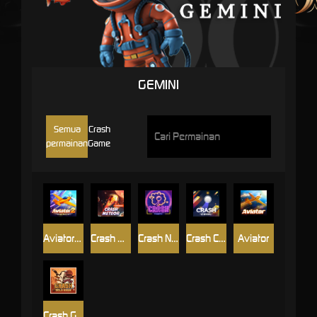
GEMINI
Semua
Crash
permainan
Game
Aviator2-Sky Elite
Crash Meteor
Crash Neon
Crash Classic
Aviator
Crash Gold Rush