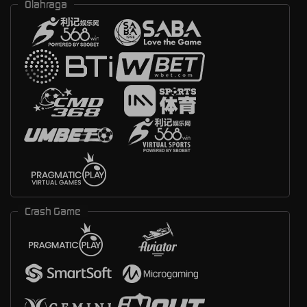
Olahraga
Crash Game