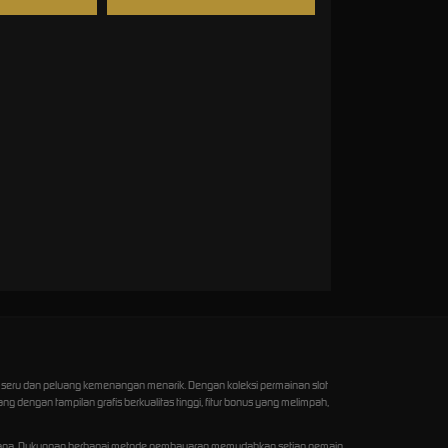
an seru dan peluang kemenangan menarik. Dengan koleksi permainan slot
engan tampilan grafis berkualitas tinggi, fitur bonus yang melimpah,
 dana. Dukungan berbagai metode pembayaran memudahkan setiap pemain