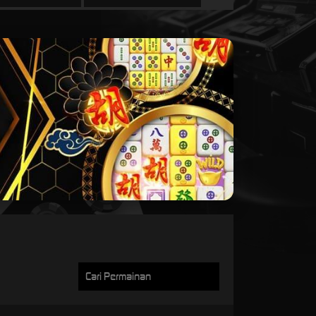
IDR
1,026,500.00
Starlight Princess™ 1000
dall****1
IDR
914,400.00
Mahjong Ways
ara****4
IDR
879,750.00
Starlight Princess™ 1000
ed****8
IDR
861,700.00
Gates of Olympus™
ara****4
IDR
800,750.00
Starlight Princess™ 1000
he****9
IDR
556,440.00
Mahjong Wins 3 – Black Scatter
ara****4
IDR
437,250.00