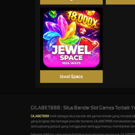
Jewel Space
GILABET888 : Situs Bandar Slot Games Terbaik Y
GILABET888
hadir sebagai situs bandar slot games terbaik yang menjadi 
yang lengkap dari berbagai provider ternama, GILABET888 menawarkan peng
serta peluang jackpot yang menggiurkan sehingga mampu memberikan se
Sebagai platform yang mengutamakan kenyamanan pengguna, GILABET888 