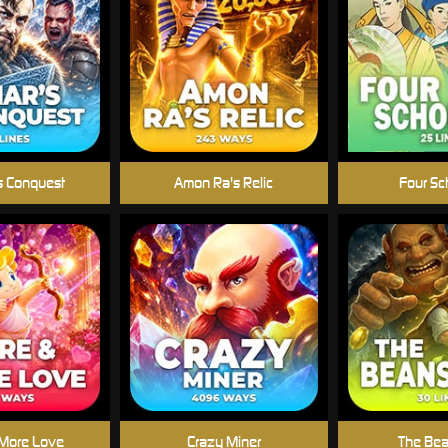
s Conquest
Amon Ra's Relic
Four Sc
More Love
Crazy Miner
The Bea