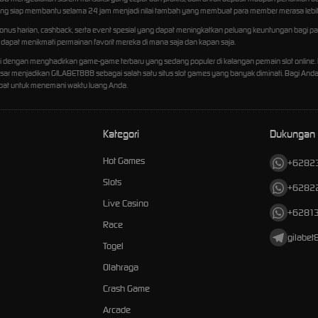
n yang siap membantu selama 24 jam menjadi nilai tambah yang membuat para member merasa leb
onus harian, cashback, serta event spesial yang dapat meningkatkan peluang keuntungan bagi 
 dapat menikmati permainan favorit mereka di mana saja dan kapan saja.
i dengan menghadirkan game-game terbaru yang sedang populer di kalangan pemain slot online. 
r menjadikan GILABET888 sebagai salah satu situs slot games yang banyak diminati. Bagi And
epat untuk menemani waktu luang Anda.
Kategori
Dukungan
Hot Games
+6282
Slots
+6282
Live Casino
+6281
Race
gilabet8
Togel
Olahraga
Crash Game
Arcade