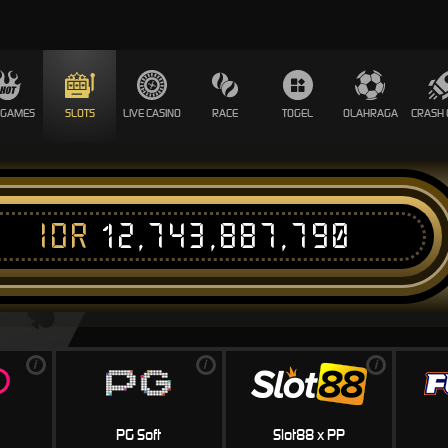
 GAMES
SLOTS
LIVE CASINO
RACE
TOGEL
OLAHRAGA
CRASH
IDR
12,743,887,790
i
i
i
a
PG Soft
Slot88 x PP