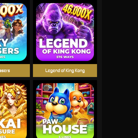
Starlight Princess™ 1000
asers
Legend of King Kong