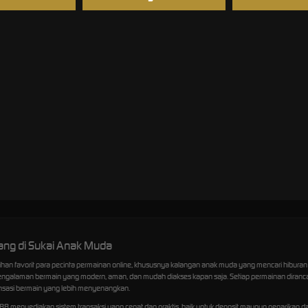
ang di Sukai Anak Muda
pilihan favorit para pecinta permainan online, khususnya kalangan anak muda yang mencari hibur
alaman bermain yang modern, aman, dan mudah diakses kapan saja. Setiap permainan dirancang d
nsasi bermain yang lebih menyenangkan.
menyediakan sistem transaksi yang cepat dan praktis, baik untuk deposit maupun penarikan