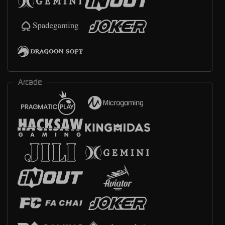
Arcade