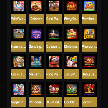
Wild Wet Win
Caishen
Gold Rush Cowboys
Fiery Sevens
Farmland Frenzy Maxways
Hammer of Thunder
Dancing Fever
Golden Lotus SE
Christmas Tree of Wonders
Pharaoh Gates
Lucky Horse
Mayan Gems
Ping Pong Panda
Juicy Market
Baby Cai Shen
Sugar Party
Princess Wang
168 Fortunes
Double Fortune
Golden Chicken