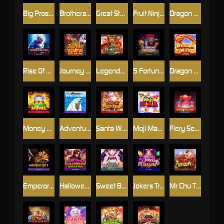
Big Prosperity SA
Brothers Kingdom 2
Great Stars SA
Fruit Ninja Fury
Dragon Empire
Rise Of Werewolves
Journey to the Wild
Legendary Beasts Saga
5 Fortune Dragons
Dragon Wish
Money Mouse
Adventure Iceland
Santa Wild Drop
Moji Mania
Fiery Sevens Exclusive
Emperor Gate
Halloween Vacation
Sweet Bakery
Jokers Treasure
Mr Chu Tycoon