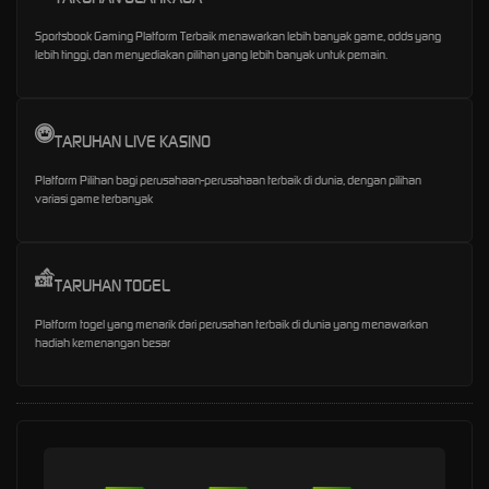
Sportsbook Gaming Platform Terbaik menawarkan lebih banyak game, odds yang
lebih tinggi, dan menyediakan pilihan yang lebih banyak untuk pemain.
TARUHAN LIVE KASINO
Platform Pilihan bagi perusahaan-perusahaan terbaik di dunia, dengan pilihan
variasi game terbanyak
TARUHAN TOGEL
Platform togel yang menarik dari perusahan terbaik di dunia yang menawarkan
hadiah kemenangan besar