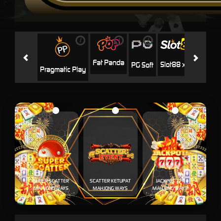
i
i
i
i
i
Facha
Fat Panda
Slot88 x PP
PG Soft
Pragmatic Play
SUPER SCATTER
SCATTER KETUPAT
JACKPOT 777
MAHJONG WAYS
MAHJONG WAYS
MAHJONG WAYS