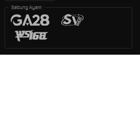
Sabung Ayam