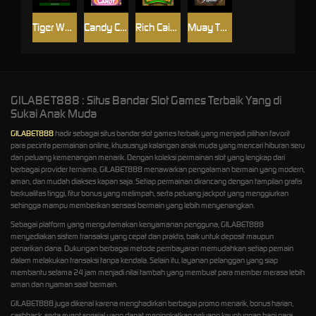
Tiger Warrior
Candy Candy
Rich Caishen
Muay Thai Fighter
GILABET888 : Situs Bandar Slot Games Terbaik Yang di
Sukai Anak Muda
GILABET888
hadir sebagai situs bandar slot games terbaik yang menjadi pilihan favorit
para pecinta permainan online, khususnya kalangan anak muda yang mencari hiburan seru
dan peluang kemenangan menarik. Dengan koleksi permainan slot yang lengkap dari
berbagai provider ternama, GILABET888 menawarkan pengalaman bermain yang modern,
aman, dan mudah diakses kapan saja. Setiap permainan dirancang dengan tampilan grafis
berkualitas tinggi, fitur bonus yang melimpah, serta peluang jackpot yang menggiurkan
sehingga mampu memberikan sensasi bermain yang lebih menyenangkan.
Sebagai platform yang mengutamakan kenyamanan pengguna, GILABET888
menyediakan sistem transaksi yang cepat dan praktis, baik untuk deposit maupun
penarikan dana. Dukungan berbagai metode pembayaran memudahkan setiap pemain
dalam melakukan transaksi tanpa kendala. Selain itu, layanan pelanggan yang siap
membantu selama 24 jam menjadi nilai tambah yang membuat para member merasa lebih
aman dan nyaman saat bermain.
GILABET888 juga dikenal karena menghadirkan berbagai promo menarik, bonus harian,
cashback, serta event spesial yang dapat meningkatkan peluang keuntungan bagi para