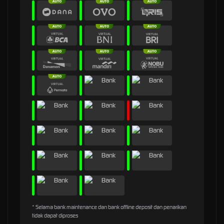
* Selama bank maintenance dan bank offline deposit dan penarikan
tidak dapat diproses