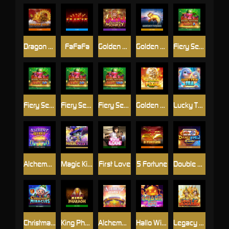
Dragon Gold
FaFaFa
Golden Monkey
Golden Whale
Fiery Sevens Hot 5
Fiery Sevens Hot 20
Fiery Sevens Hot 50
Fiery Sevens Hot 100
Golden Pixiu
Lucky Twin Sea
Alchemy Quest Level Up
Magic Kitty
First Love
5 Fortune
Double Flame
Christmas Miracles
King Pharaoh
Alchemy Quest Jackpot
Hallo Win Party
Legacy of Ramakien