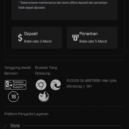
* Selama bank maintenance dan bank offline deposit dan penarikan
tidak dapat diproses
Deposit
Penarikan
Rata-rata 3 Menit
Rata-rata 5 Menit
Tanggung Jawab
Browser Yang
Bermain
Didukung
©2026 GILABET888. Hak cipta
dilindungi | 18+
Platform Penyedia Layanan
Slots