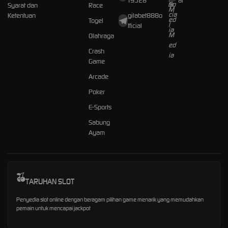
19528
at
Syarat dan
Race
Ketentuan
gilabet888o
Togel
fficial
Olahraga
Crash
Game
Arcade
Poker
E-Sports
Sabung
Ayam
TARUHAN SLOT
Penyedia slot online dengan beragam pilihan game menarik yang memudahkan
pemain untuk mencapai jackpot