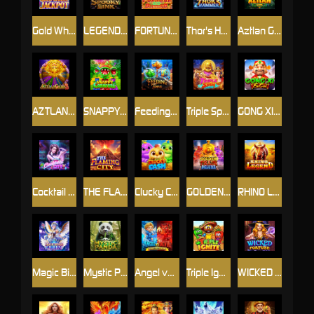
Gold Wheel Jackpot
LEGEND OF SPOOKY LINK
FORTUNE GOD BLESSING
Thor's Hammer
Aztlan Gems
AZTLAN GEMS2
SNAPPY CARNIVAL
Feeding Time
Triple Spin Xtreme
GONG XI FA CAI
Cocktail City
THE FLAME CITY
Clucky Cash
GOLDEN TRAIN DELUXE
RHINO LEGEND
Magic Bingo Queen
Mystic Panda
Angel vs Devil Ultimate Goal Showdown
Triple Ignite
WICKED FORTUNE