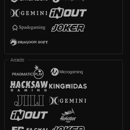
Arcade