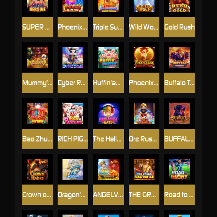
SUPER HEROINE
Phoenix Blaze Link
Triple Supreme Xtreme Treasure
Wild Wolf Xtreme
Gold Rush
Mummy’s Treasure Quest
Cyber Rabbit
Huffin'and Puffin'Jackpot
Phoenix Link - Collection
Buffalo Triple Fury
Bao Zhu Fortune
RICH PIGGIES
The Hallowin Bats
Ore Rush: Cart Collector
BUFFALO LEGEND
Crown of Hades
Dragon's Blaze Link
ANGELVSDEVIL SEA DUEL
THE GREAT FIREFIGHTER
Road to Glory