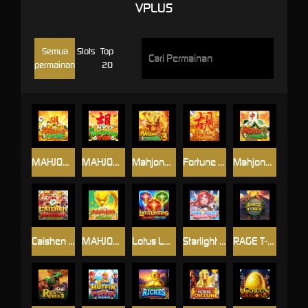
VPLUS
Semua
Slots
Top
permainan
20
MAHJONG FORTUNE
MAHJONG WINS
Mahjong Fortune 3
Fortune Mahjong
Mahjong Fortune 2: Dragon Riches
Caishen Mahjong: Triple Luck
MAHJONG BONUS
Lotus Lanterns: Dragon's Fortune
Starlight Princess 2000
RAGE T-REX