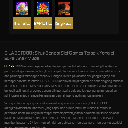
The Halloween Rascal
RAPID FIRE BLAST
King Kong Treasure
GILABET888 : Situs Bandar Slot Games Terbaik Yang di
Sukai Anak Muda
GILABET888
hadir sebagai situs bandar slot games terbaik yang menjadi pilihan favorit
para pecinta permainan online, khususnya kalangan anak muda yang mencari hiburan seru
dan peluang kemenangan menarik. Dengan koleksi permainan slot yang lengkap dari
berbagai provider ternama, GILABET888 menawarkan pengalaman bermain yang modern,
aman, dan mudah diakses kapan saja. Setiap permainan dirancang dengan tampilan grafis
berkualitas tinggi, fitur bonus yang melimpah, serta peluang jackpot yang menggiurkan
sehingga mampu memberikan sensasi bermain yang lebih menyenangkan.
Sebagai platform yang mengutamakan kenyamanan pengguna, GILABET888
menyediakan sistem transaksi yang cepat dan praktis, baik untuk deposit maupun
penarikan dana. Dukungan berbagai metode pembayaran memudahkan setiap pemain
dalam melakukan transaksi tanpa kendala. Selain itu, layanan pelanggan yang siap
membantu selama 24 jam menjadi nilai tambah yang membuat para member merasa lebih
aman dan nyaman saat bermain.