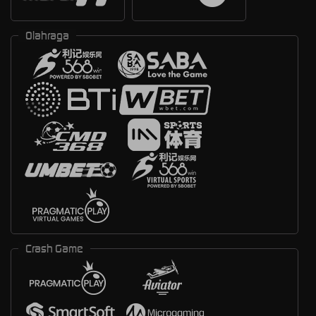
Olahraga
Crash Game