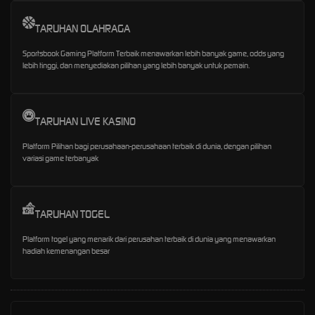
TARUHAN OLAHRAGA
Sportsbook Gaming Platform Terbaik menawarkan lebih banyak game, odds yang
lebih tinggi, dan menyediakan pilihan yang lebih banyak untuk pemain.
TARUHAN LIVE KASINO
Platform Pilihan bagi perusahaan-perusahaan terbaik di dunia, dengan pilihan
variasi game terbanyak
TARUHAN TOGEL
Platform togel yang menarik dari perusahan terbaik di dunia yang menawarkan
hadiah kemenangan besar