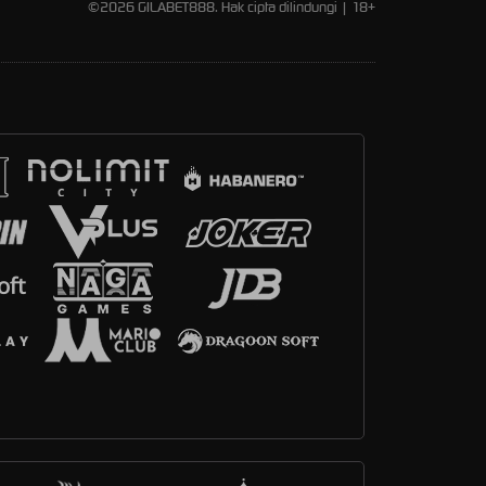
©2026 GILABET888. Hak cipta dilindungi | 18+