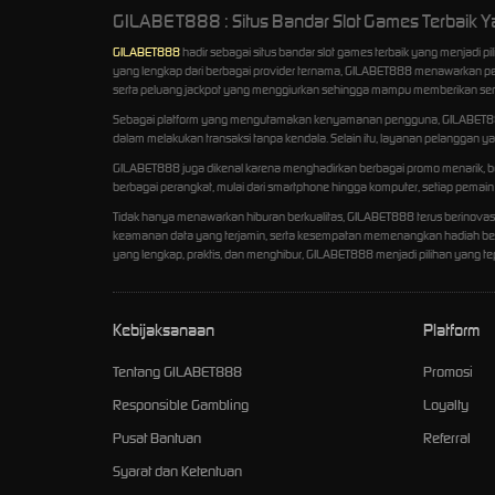
GILABET888 : Situs Bandar Slot Games Terbaik Y
GILABET888
hadir sebagai situs bandar slot games terbaik yang menjadi 
yang lengkap dari berbagai provider ternama, GILABET888 menawarkan peng
serta peluang jackpot yang menggiurkan sehingga mampu memberikan se
Sebagai platform yang mengutamakan kenyamanan pengguna, GILABET888 
dalam melakukan transaksi tanpa kendala. Selain itu, layanan pelangga
GILABET888 juga dikenal karena menghadirkan berbagai promo menarik, b
berbagai perangkat, mulai dari smartphone hingga komputer, setiap pemain
Tidak hanya menawarkan hiburan berkualitas, GILABET888 terus berinovas
keamanan data yang terjamin, serta kesempatan memenangkan hadiah besa
yang lengkap, praktis, dan menghibur, GILABET888 menjadi pilihan yang t
Kebijaksanaan
Platform
Tentang GILABET888
Promosi
Responsible Gambling
Loyalty
Pusat Bantuan
Referral
Syarat dan Ketentuan