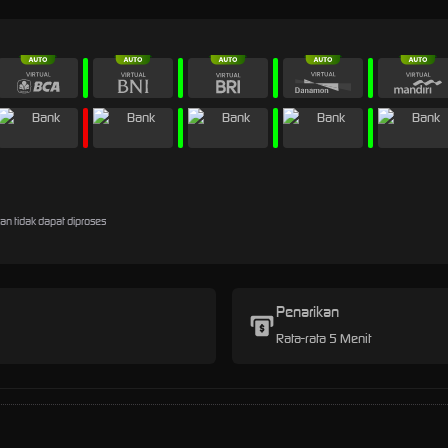
an tidak dapat diproses
Penarikan
Rata-rata 5 Menit