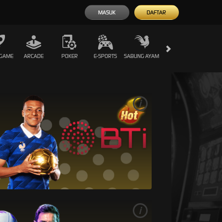
MASUK
DAFTAR
 GAME
ARCADE
POKER
E-SPORTS
SABUNG AYAM
PROMOSI
i
i