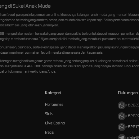
ang di Sukai Anak Muda
pilihan favorit para pecinta permainan online, khususnya kalangan anak muda yang mencari hibur
alaman bermain yang modern, aman, dan mudah diakses kapan saja. Setiap permainan dirancang d
nsasi bermain yang lebih menyenangkan.
menyediakan sistem transaksi yang cepat dan praktis, baik untuk deposit maupun penarikan
n yang siap membantu selama 24 jam menjadi nilai tambah yang membuat para member merasa leb
onus harian, cashback, serta event spesial yang dapat meningkatkan peluang keuntungan bagi 
 dapat menikmati permainan favorit mereka di mana saja dan kapan saja.
i dengan menghadirkan game-game terbaru yang sedang populer di kalangan pemain slot online. 
r menjadikan GILABET888 sebagai salah satu situs slot games yang banyak diminati. Bagi And
epat untuk menemani waktu luang Anda.
Kategori
Dukungan
Hot Games
+6282
Slots
+6282
Live Casino
+6281
Race
gilabet8