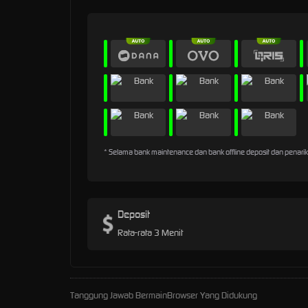
* Selama bank maintenance dan bank offline deposit dan penarik
Deposit
Rata-rata 3 Menit
Tanggung Jawab Bermain
Browser Yang Didukung